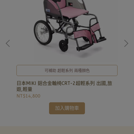
可補助 超輕系列 兩種顏色
折
日本MIKI 鋁合金輪椅CRT-2超輕系列 出國,旅
淳碩
遊,輕量
旋鈕
NT$14,800
NT
加入購物車