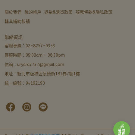
關於我們
我的帳戶
退款&退貨政策
服務條款&隱私政策
輔具補助核銷
亞德醫材生活館
聯絡資訊
營業中 · 通常 5 分內回覆
客服專線：02-8257-0353
客服時間：09:00am - 08:30pm
LINE 諮詢加好友
信箱：uryard7737@gmail.com
最快回覆
地址：新北市板橋區懷德街181巷7號1樓
撥打電話
統一編號：94192190
02-8257-0353
門市資訊
新北市板橋區懷德街181巷7號1樓 · 導航
本月優惠
官網下單輸入FORU50滿 $799 立折 $50
💰
補助
試算