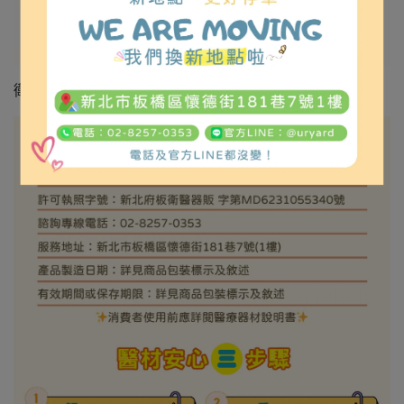
衛部醫器陸輸壹字第003492號