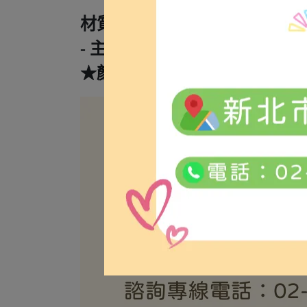
材質：
- 主體採用不鏽鋼材質。
★顏色以實品為準