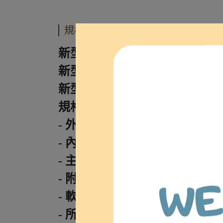
規格說明
新型專利扶手可掀方便轉移位
新型專利桶架坐墊凹陷及，
新型專利防前傾桿安全裝置
規格：
- 外徑尺寸 : 寬59x深85x高97c
- 內徑尺寸 : 寬50x深42x高50c
- 主體採用φ1"(25mm)不鏽鋼
- 附四個4"剎車輪。
- 軟背、座墊為防水軟墊。
- 所有尺寸±5%。