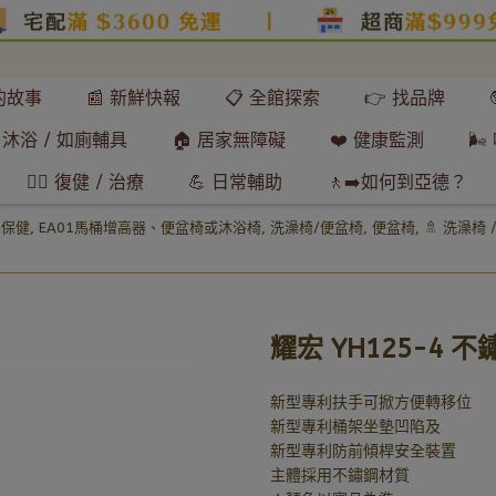
們的故事
📰 新鮮快報
📋 全館探索
👉 找品牌
 沐浴 / 如廁輔具
🏠 居家無障礙
❤️ 健康監測
🌬
🧘‍♂️ 復健 / 治療
💪 日常輔助
🚶‍➡️如何到亞德？
｜保健
,
EA01馬桶增高器、便盆椅或沐浴椅
,
洗澡椅/便盆椅
,
便盆椅
,
🚿 洗澡椅 
耀宏 YH125-4
新型專利扶手可掀方便轉移位
新型專利桶架坐墊凹陷及
新型專利防前傾桿安全裝置
主體採用不鏽鋼材質