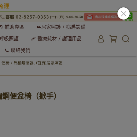
🧓 補助專區
🛌居家照護 / 病房設備
 呼吸照護
🩹 醫療耗材 / 護理用品
📞 聯絡我們
/ 便椅 / 馬桶增高器
,
(首頁)居家照護
 不鏽鋼便盆椅（掀手）