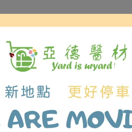
m。
m。
圓管。