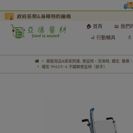
🏠 首頁
📖 我
🦽 行動輔具

銀髮用品&居家照護
,
便盆椅・洗澡椅
,
耀宏
,
醫療
耀宏 YH125-4 不鏽鋼便盆椅（掀手）