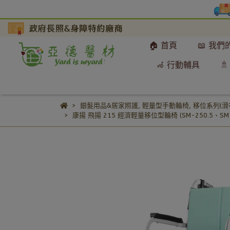
🏠 首頁
📖 我
🦽 行動輔具

銀髮用品&居家照護
,
輕量型手動輪椅
,
移位系列(滑
康揚 飛揚 215 經濟輕量移位型輪椅 (SM-250.5、SM-2