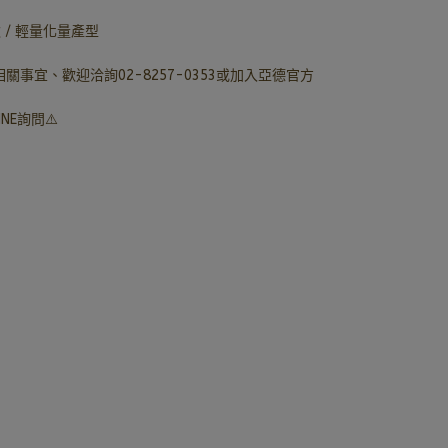
 / 輕量化量產型
事宜、歡迎洽詢02-8257-0353或加入亞德官方
NE詢問⚠️