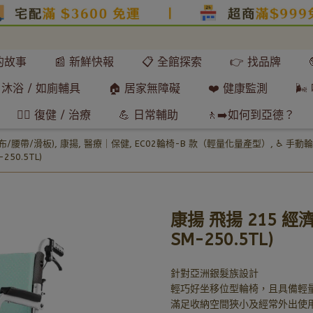
們的故事
📰 新鮮快報
📋 全館探索
👉 找品牌
 沐浴 / 如廁輔具
🏠 居家無障礙
❤️ 健康監測
🌬
🧘‍♂️ 復健 / 治療
💪 日常輔助
🚶‍➡️如何到亞德？
布/腰帶/滑板)
,
康揚
,
醫療｜保健
,
EC02輪椅-B 款（輕量化量產型）
,
♿ 手動
50.5TL)
康揚 飛揚 215 經
SM-250.5TL)
針對亞洲銀髮族設計
輕巧好坐移位型輪椅，且具備輕量
滿足收納空間狹小及經常外出使