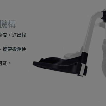
機構
空間，進出輪
、攜帶搬運便
可能。