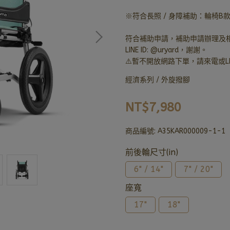
※符合長照 / 身障補助：輪椅B款
符合補助申請，補助申請辦理及相關
LINE ID: @uryard，謝謝。
⚠️暫不開放網路下單，請來電或LI
經濟系列 / 外旋撥腳
NT$7,980
商品編號:
A35KAR000009-1-1
前後輪尺寸(in)
6" / 14"
7" / 20"
座寬
17"
18"