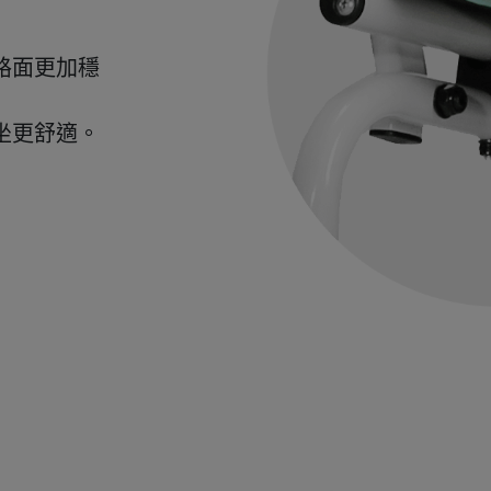
路面更加穩
坐更舒適。