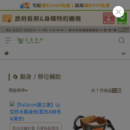
🔄 翻身 / 移位輔助
預設排序
共 7 件商品
防水拉鍊外套 方便拆卸清洗