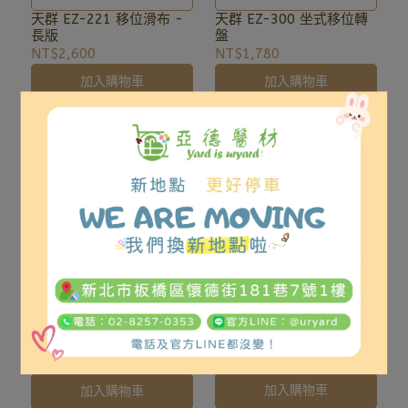
臥床的對象使用
安心
天群 EZ-221 移位滑布 -
天群 EZ-300 坐式移位轉
長版
盤
NT$2,600
NT$1,780
加入購物車
加入購物車
翻身容易 護理輕鬆 翻身輔
協助上下床、輪椅起身與坐
助墊
姿移位
富士康 山型枕翻身腳墊
天群 EZ-510 蝴蝶移位板
N3008
NT$750
NT$900
NT$2,500
加入購物車
加入購物車