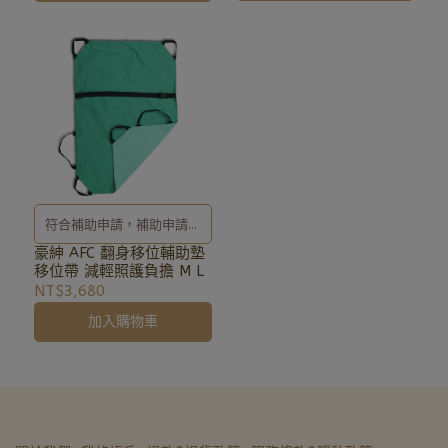
符合補助申請，補助申請辦
理及相關事宜、歡迎洽詢
豪紳 AFC 翻身移位輔助墊
移位帶 減輕照護負擔 M L
02-8257-0353或加入亞德
NT$3,680
官方LINE ID: @uryard，謝
加入購物車
謝。