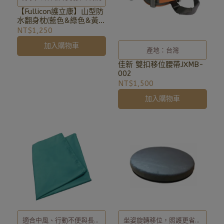
【Fullicon護立康】山型防
水翻身枕(藍色&綠色&黃
色)
NT$1,250
加入購物車
產地：台灣
佳新 雙扣移位腰帶JXMB-
002
NT$1,500
加入購物車
適合中風、行動不便與長期
坐姿旋轉移位，照護更省力