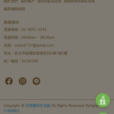
關於我們
我的帳戶
退款&退貨政策
服務條款&隱私政策
輔具補助核銷
亞德醫材生活館
聯絡資訊
營業中 · 通常 5 分內回覆
客服專線：02-8257-0353
客服時間：09:00am - 08:30pm
LINE 諮詢加好友
信箱：uryard7737@gmail.com
最快回覆
地址：新北市板橋區懷德街181巷7號1樓
撥打電話
統一編號：94192190
02-8257-0353
門市資訊
新北市板橋區懷德街181巷7號1樓 · 導航
本月優惠
官網下單輸入FORU50滿 $799 立折 $50
💰
補助
試算
Copyright ©
亞德醫材生活館
All Rights Reserved.
Designed by
CYBERBIZ
.