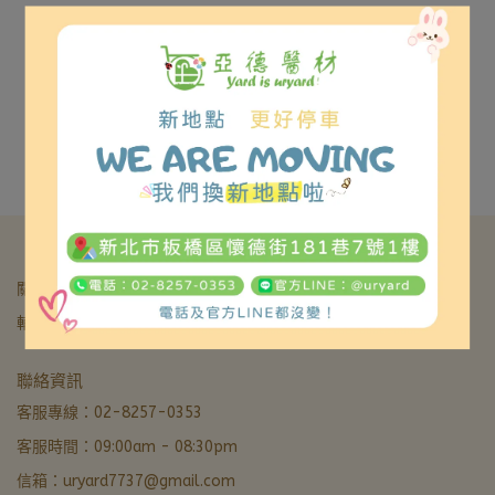
此商品為二級醫療器材，依
規定無法網路直接販售! 歡
法國 SeFam S.Box 紓芳全
自動陽壓呼吸器(AUTO) 價
迎洽詢02-8257-0353或加
格請來電詢問
NT$0
入亞德官方LINE ID:
已售完
@uryard，謝謝。
關於我們
我的帳戶
退款&退貨政策
服務條款&隱私政策
輔具補助核銷
亞德醫材生活館
聯絡資訊
非營業時間 · LINE 留言優先回覆
客服專線：02-8257-0353
客服時間：09:00am - 08:30pm
LINE 諮詢加好友
信箱：uryard7737@gmail.com
最快回覆