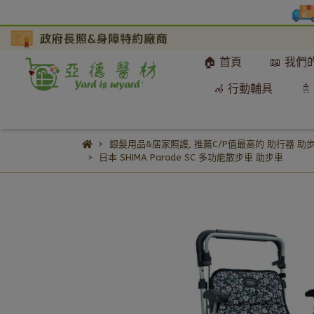
🏠 首頁
📖 我
🦽 行動輔具

銀髮用品&居家照護
,
推薦C/P值最高的 助行器 助
日本 SHIMA Parade SC 多功能散步車 助步車