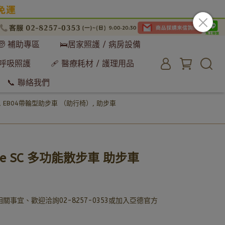
🧓 補助專區
🛌居家照護 / 病房設備
 呼吸照護
🩹 醫療耗材 / 護理用品
📞 聯絡我們
,
EB04帶輪型助步車 （助行椅）
,
助步車
ade SC 多功能散步車 助步車
事宜、歡迎洽詢02-8257-0353或加入亞德官方