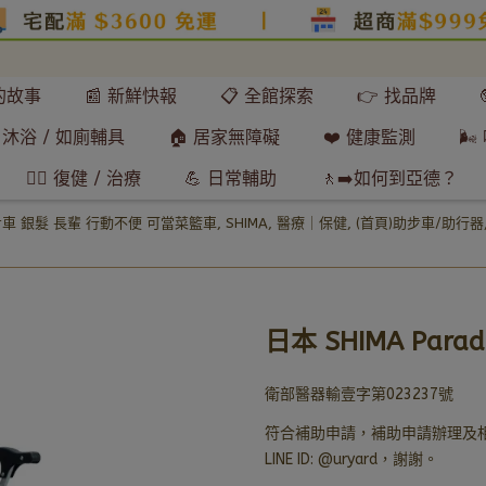
們的故事
📰 新鮮快報
📋 全館探索
👉 找品牌
 沐浴 / 如廁輔具
🏠 居家無障礙
❤️ 健康監測
🌬
🧘‍♂️ 復健 / 治療
💪 日常輔助
🚶‍➡️如何到亞德？
步車 銀髮 長輩 行動不便 可當菜籃車
,
SHIMA
,
醫療｜保健
,
(首頁)助步車/助行器
日本 SHIMA Par
衛部醫器輸壹字第023237號
符合補助申請，補助申請辦理及相關
LINE ID: @uryard，謝謝。