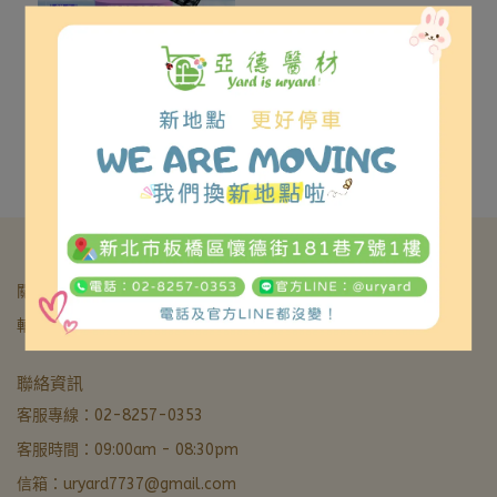
產地:台灣
淳碩 TS-UF05 自充型PU
氣囊座墊(非補助款)
NT$3,500
加入購物車
關於我們
我的帳戶
退款&退貨政策
服務條款&隱私政策
輔具補助核銷
亞德醫材生活館
聯絡資訊
營業中 · 通常 5 分內回覆
客服專線：02-8257-0353
客服時間：09:00am - 08:30pm
LINE 諮詢加好友
信箱：uryard7737@gmail.com
最快回覆