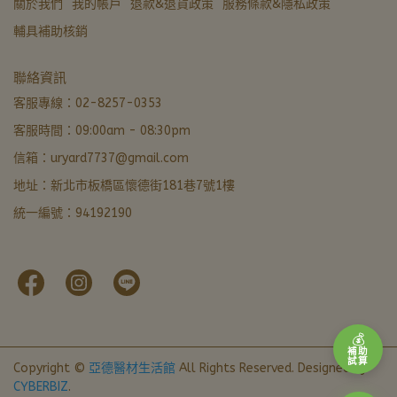
關於我們
我的帳戶
退款&退貨政策
服務條款&隱私政策
輔具補助核銷
亞德醫材生活館
聯絡資訊
營業中 · 通常 5 分內回覆
客服專線：02-8257-0353
客服時間：09:00am - 08:30pm
LINE 諮詢加好友
信箱：uryard7737@gmail.com
最快回覆
地址：新北市板橋區懷德街181巷7號1樓
撥打電話
統一編號：94192190
02-8257-0353
門市資訊
新北市板橋區懷德街181巷7號1樓 · 導航
本月優惠
官網下單輸入FORU50滿 $799 立折 $50
💰
補助
試算
Copyright ©
亞德醫材生活館
All Rights Reserved.
Designed by
CYBERBIZ
.