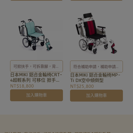
可掀扶手，可拆靠腳，背可
符合補助申請，補助申請辦
折鋁合金輪椅
理及相關事宜、歡迎洽詢
日本MIKI 鋁合金輪椅CRT-
日本MIKI 鋁合金輪椅MP-
4超輕系列 可移位 掀手掀
Ti DX空中傾倒型
02-8257-0353或加入亞德
腳
NT$18,800
NT$25,800
官方LINE ID: @uryard，謝
加入購物車
加入購物車
謝。