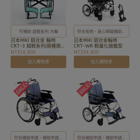
符合長照、身心障礙補助項
可補助 超輕系列 大輪
目，歡迎洽詢02-8257-
日本MIKI 鋁合金輪椅
日本MIKI 鋁合金 輪椅
CRT-WR 輕量化旗艦型
CRT-3 超輕系列(兩種規
0353或加入亞德官方LINE
格) 出國,旅遊輕量
NT$39,800
NT$18,800
ID: @uryard，謝謝。
加入購物車
加入購物車
符合補助申請，補助申請辦
符合補助申請，補助申請辦