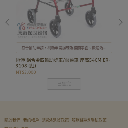
符合補助申請，補助申請辦理及相關事宜、歡迎洽詢
02-8257-0353或加入亞德官方LINE ID: @uryard，
謝謝。
對兩
恆伸 鋁合金四輪助步車/菜籃車 座高54CM ER-
恆
3108 (紅)
NT$3,000
NT
已售完
關於我們
我的帳戶
退款&退貨政策
服務條款&隱私政策