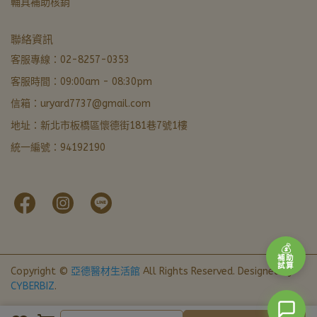
輔具補助核銷
亞德醫材生活館
聯絡資訊
營業中 · 通常 5 分內回覆
客服專線：02-8257-0353
客服時間：09:00am - 08:30pm
LINE 諮詢加好友
信箱：uryard7737@gmail.com
最快回覆
地址：新北市板橋區懷德街181巷7號1樓
撥打電話
統一編號：94192190
02-8257-0353
門市資訊
新北市板橋區懷德街181巷7號1樓 · 導航
本月優惠
官網下單輸入FORU50滿 $799 立折 $50
💰
補助
試算
Copyright ©
亞德醫材生活館
All Rights Reserved.
Designed by
CYBERBIZ
.