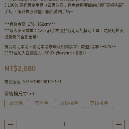
5.100% 黃銅鍍金手柄（買家注意：避免使用廉價的仿製“黃銅塗層”
手柄)，優質橡膠腳墊和優質黃銅手柄。
***適合身高: 178-182cm***
***最大安全載重：120kg (手杖用於行走時的輔助工具，勿使用於支
撐身體的全部重量)
符合補助申請，補助申請辦理及相關事宜、歡迎洽詢02-8257-
0353或加入亞德官方LINE ID: @uryard，謝謝。
NT$2,080
商品編號:
A13HOH000012-1-1
前後輪尺寸(in)
霧黑色
亮黑色
霧核桃色
亮核桃色