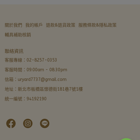
關於我們
我的帳戶
退款&退貨政策
服務條款&隱私政策
輔具補助核銷
亞德醫材生活館
聯絡資訊
非營業時間 · LINE 留言優先回覆
客服專線：02-8257-0353
客服時間：09:00am - 08:30pm
LINE 諮詢加好友
信箱：uryard7737@gmail.com
最快回覆
地址：新北市板橋區懷德街181巷7號1樓
撥打電話
統一編號：94192190
02-8257-0353
門市資訊
新北市板橋區懷德街181巷7號1樓 · 導航
本月優惠
官網下單輸入FORU50滿 $799 立折 $50