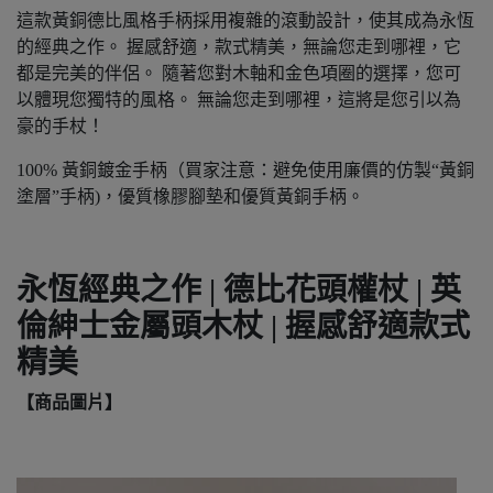
這款黃銅德比風格手柄採用複雜的滾動設計，使其成為永恆
的經典之作。 握感舒適，款式精美，無論您走到哪裡，它
都是完美的伴侶。 隨著您對木軸和金色項圈的選擇，您可
以體現您獨特的風格。 無論您走到哪裡，這將是您引以為
豪的手杖！
100% 黃銅鍍金手柄（買家注意：避免使用廉價的仿製“黃銅
塗層”手柄)，優質橡膠腳墊和優質黃銅手柄。
永恆經典之作 | 德比花頭權杖 | 英
倫紳士金屬頭木杖 | 握感舒適款式
精美
【商品圖片】