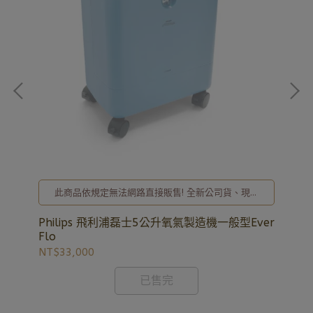
詢
，
於馬
OM
藍
NT
此商品依規定無法網路直接販售! 全新公司貨、現貨
充足，歡迎洽詢02-8257-0353或加入亞德官方LINE
ID: @uryard，謝謝。
Philips 飛利浦磊士5公升氧氣製造機一般型Ever
Flo
NT$33,000
已售完