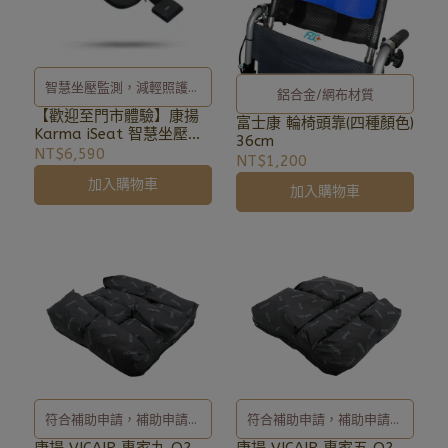
智慧坐壓監測，減輕照護負
鋁合金/網布材質
擔的關鍵幫手
【歡迎至門市體驗】康揚
富士康 輪椅頭靠(四種顏色)
Karma iSeat 智慧坐壓感
36cm
測墊
NT$6,590
NT$1,200
加入購物車
加入購物車
符合補助申請，補助申請辦
符合補助申請，補助申請辦
理及相關事宜、歡迎洽詢
理及相關事宜、歡迎洽詢
康揚 VICAIR 專家九 O2
康揚 VICAIR 專家五 O2