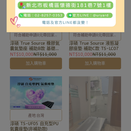
符合補助申請0元帶回家，
符合補助申請0元帶回家，
補助申請辦理及相關事宜、
補助申請辦理及相關事宜、
淳碩 True Source 橡膠氣
淳碩 True Source 液態凝
囊氣墊座 補助B款 基礎型
膠座墊 補助C款 TS-LC07
歡迎洽詢02-8257-0353或
歡迎洽詢02-8257-0353或
TS-R55
NT$10,000
NT$11,000
NT$10,000
NT$11,000
加入亞德官方LINE ID:
加入亞德官方LINE ID:
加入購物車
加入購物車
@uryard，謝謝。
@uryard，謝謝。
產地:台灣
淳碩 TS-UF05 自充型PU
氣囊座墊(非補助款)