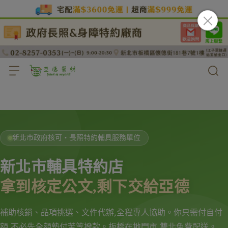
新北市政府核可・長照特約輔具服務單位
新北市輔具特約店
拿到核定公文,剩下交給亞德
補助核銷、品項挑選、文件代辦,全程專人協助。你只需付自付
額,不必先全額墊付苦等撥款。板橋在地門市,雙北免費配送。