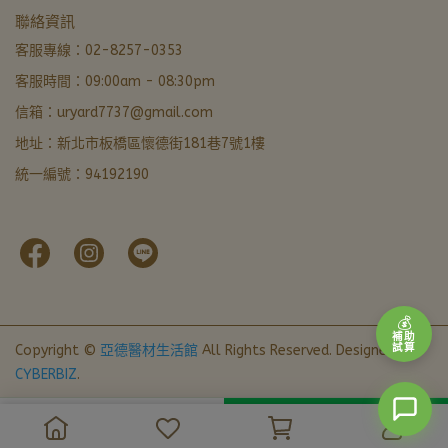
聯絡資訊
亞德醫材生活館
營業中 · 通常 5 分內回覆
客服專線：02-8257-0353
客服時間：09:00am - 08:30pm
LINE 諮詢加好友
信箱：uryard7737@gmail.com
最快回覆
地址：新北市板橋區懷德街181巷7號1樓
撥打電話
統一編號：94192190
02-8257-0353
門市資訊
新北市板橋區懷德街181巷7號1樓 · 導航
本月優惠
官網下單輸入FORU50滿 $799 立折 $50
💰
補助
試算
Copyright ©
亞德醫材生活館
All Rights Reserved.
Designed by
CYBERBIZ
.
📞 來電諮詢
💬 加 LINE