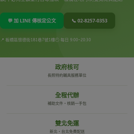
💬 加 LINE 傳核定公文
📞 02-8257-0353
📍 板橋區懷德街181巷7號1樓
🕘 每日 9:00–20:30
政府核可
長照特約輔具服務單位
全程代辦
補助文件・核銷一手包
雙北免運
新北・台北免費配送