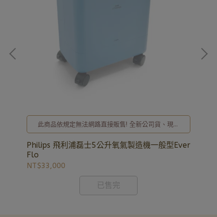
用酒
(
計
此商品依規定無法網路直接販售! 全新公司貨、現貨
3+
NT
充足，歡迎洽詢02-8257-0353或加入亞德官方LINE
ID: @uryard，謝謝。
Philips 飛利浦磊士5公升氧氣製造機一般型Ever
Flo
NT$33,000
已售完