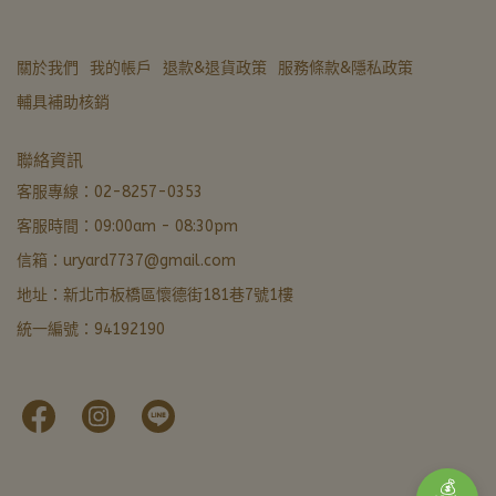
關於我們
我的帳戶
退款&退貨政策
服務條款&隱私政策
輔具補助核銷
亞德醫材生活館
聯絡資訊
非營業時間 · LINE 留言優先回覆
客服專線：02-8257-0353
客服時間：09:00am - 08:30pm
LINE 諮詢加好友
信箱：uryard7737@gmail.com
最快回覆
地址：新北市板橋區懷德街181巷7號1樓
撥打電話
統一編號：94192190
02-8257-0353
門市資訊
新北市板橋區懷德街181巷7號1樓 · 導航
本月優惠
官網下單輸入FORU50滿 $799 立折 $50
💰