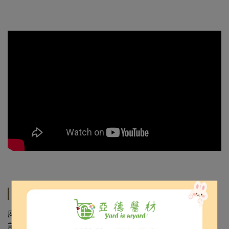
規格說明
座寬18”，座深16”。
前輪6"，後輪16"免充PU胎。