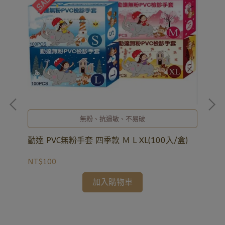
無粉、抗過敏、不易破
耀
詢
勤達 PVC無粉手套 四季款 Ｍ L XL(100入/盒)
，
勾)
NT
NT$100
加入購物車