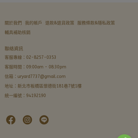
關於我們
我的帳戶
退款&退貨政策
服務條款&隱私政策
輔具補助核銷
亞德醫材生活館
聯絡資訊
營業中 · 通常 5 分內回覆
客服專線：02-8257-0353
客服時間：09:00am - 08:30pm
LINE 諮詢加好友
信箱：uryard7737@gmail.com
最快回覆
地址：新北市板橋區懷德街181巷7號1樓
撥打電話
統一編號：94192190
02-8257-0353
門市資訊
新北市板橋區懷德街181巷7號1樓 · 導航
本月優惠
官網下單輸入FORU50滿 $799 立折 $50