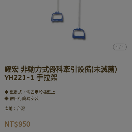
1
/
1
耀宏 非動力式骨科牽引設備(未滅菌)
YH221-1 手拉架
◆ 壁掛式，需固定於牆壁上
◆ 需自行簡易安裝
產地：台灣
NT$950