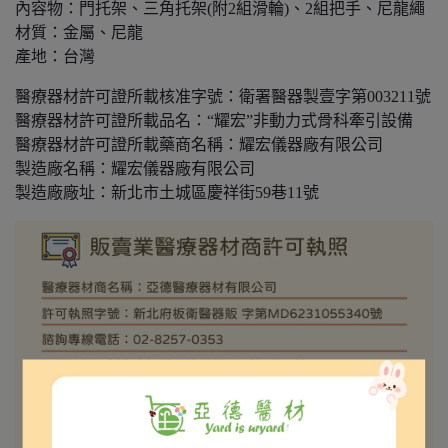
內容物：門托架、三角托架(附2組滑輪)、2組把手、尼龍繩
材質：金屬、尼龍
產地：台灣
醫療器材許可證所載核准字號：衛署醫器製壹字第003211號
醫療器材許可證所載品名：“耀宏”非動力式骨科牽引設備
醫療器材許可證所載藥商名稱：耀宏儀器廠有限公司
製造廠名稱：耀宏儀器廠有限公司
製造廠廠址：新北市土城區慶祥街59巷11號