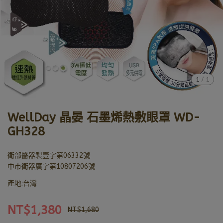
1
/
1
WellDay 晶晏 石墨烯熱敷眼罩 WD-
GH328
衛部醫器製壹字第06332號
中市衛器廣字第10807206號
產地:台灣
NT$1,380
NT$1,680