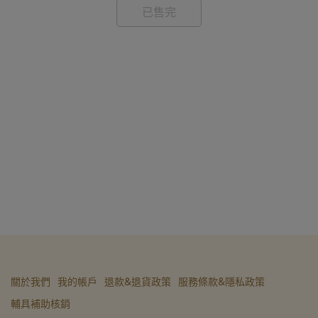
已售完
艾
NT
關於我們
我的帳戶
退款&退貨政策
服務條款&隱私政策
輔具補助核銷