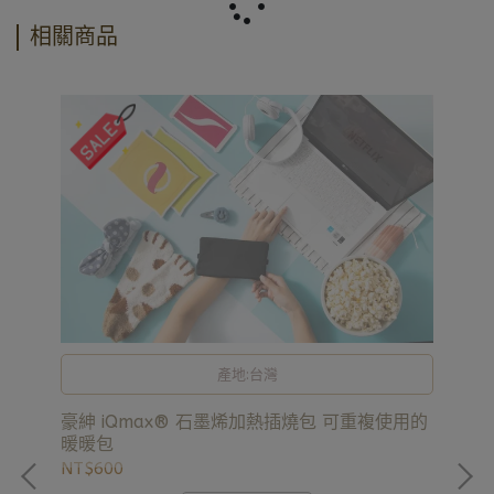
相關商品
產地:台灣
豪紳 iQmax® 石墨烯加熱插燒包 可重複使用的
暖暖包
)
NT$600