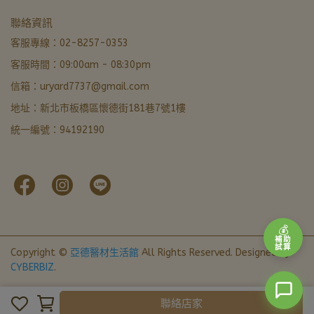
亞德醫材生活館
聯絡資訊
非營業時間 · LINE 留言優先回覆
客服專線：02-8257-0353
客服時間：09:00am - 08:30pm
LINE 諮詢加好友
信箱：uryard7737@gmail.com
最快回覆
地址：新北市板橋區懷德街181巷7號1樓
撥打電話
統一編號：94192190
02-8257-0353
門市資訊
新北市板橋區懷德街181巷7號1樓 · 導航
本月優惠
官網下單輸入FORU50滿 $799 立折 $50
💰
補助
試算
Copyright ©
亞德醫材生活館
All Rights Reserved.
Designed by
CYBERBIZ
.
聯絡店家