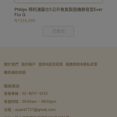
充足，歡迎洽詢02-8257-0353或加入亞德官方LINE
ID: @uryard，謝謝。
Philips 飛利浦磊仕5公升氧氣製造機靜音型Ever
Flo Q
NT$38,000
已售完
關於我們
我的帳戶
退款&退貨政策
服務條款&隱私政策
輔具補助核銷
亞德醫材生活館
聯絡資訊
營業中 · 通常 5 分內回覆
客服專線：02-8257-0353
客服時間：09:00am - 08:30pm
LINE 諮詢加好友
信箱：uryard7737@gmail.com
最快回覆