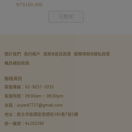
NT$160,000
NT
已售完
關於我們
我的帳戶
退款&退貨政策
服務條款&隱私政策
輔具補助核銷
聯絡資訊
客服專線：02-8257-0353
客服時間：09:00am - 08:30pm
信箱：uryard7737@gmail.com
地址：新北市板橋區懷德街181巷7號1樓
統一編號：94192190