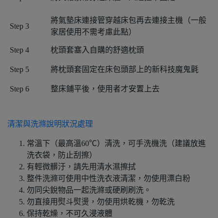
將氣墊床連接管穿越床包再去連接主機（一般
Step 3
家居使用不需考慮此點）
Step 4
枕頭套塞入自購的舒適枕頭
Step 5
將枕頭套固定在床包頭部上的新科技魔鬼氈
Step 6
整床鋪平後，使用者才安置上去
清潔與洗滌說明狀況處理
常溫下（最高溫60℃）清洗，可手洗機洗（建議放進
洗衣袋，防止刮擦）
有輕微髒汙，請先用清水濕擦拭
整件洗滌可使用中性洗衣液清潔，勿使用漂白粉
勿同尖銳物品一起洗滌或硬刷刷洗。
勿直接用熨斗熨燙，勿使用烘乾機，勿乾洗
保持乾燥，不可久浸液體