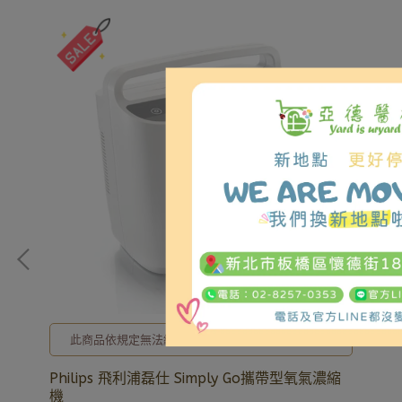
貨
此商品依規定無法網路直接販售! 全新公司貨、現貨
E
充足，歡迎洽詢02-8257-0353或加入亞德官方LINE
ID: @uryard，謝謝。
機
Philips 飛利浦磊仕 Simply Go攜帶型氧氣濃縮
普
機