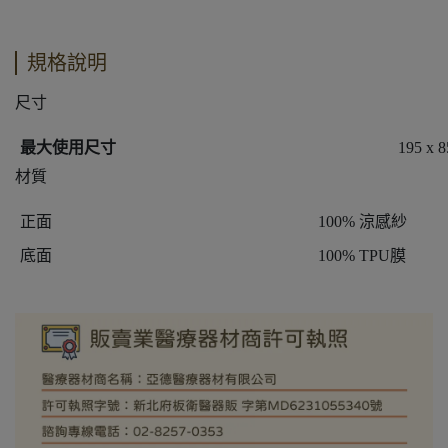
規格說明
尺寸
最大使用尺寸
195 x 8
材質
正面
100% 涼感紗
底面
100% TPU膜