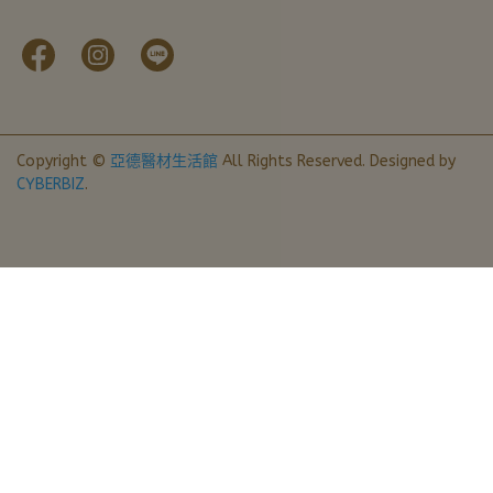
Copyright ©
亞德醫材生活館
All Rights Reserved.
Designed by
CYBERBIZ
.