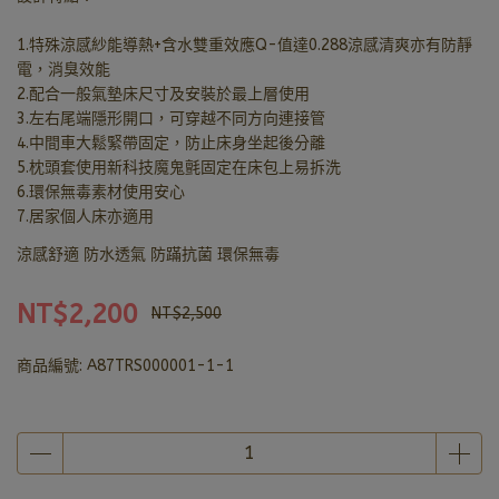
1.特殊涼感紗能導熱+含水雙重效應Q-值達0.288涼感清爽亦有防靜
電，消臭效能
2.配合一般氣墊床尺寸及安裝於最上層使用
3.左右尾端隱形開口，可穿越不同方向連接管
4.中間車大鬆緊帶固定，防止床身坐起後分離
5.枕頭套使用新科技魔鬼氈固定在床包上易拆洗
6.環保無毒素材使用安心
7.居家個人床亦適用
涼感舒適 防水透氣 防蹣抗菌 環保無毒
NT$2,200
NT$2,500
商品編號:
A87TRS000001-1-1