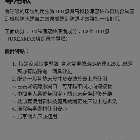
專用款
會呼吸的床包利用生質TPU膜與高科技涼感紗布料結合具有
涼感與防水透氣之效果並達到防蹣功效讓您一夜好眠
正面成分：100％涼感紗底面成分：100％TPU膜
（UREAMAX環保再生質膜）
設計特點：
.特殊涼感紗能導熱+含水雙重效應Q-值達0.288涼感清
爽亦有防靜電，消臭效能
配合一般氣墊床尺寸及安裝於最上層使用
左右尾端隱形開口，可穿越不同方向連接管
中間車大鬆緊帶固定，防止床身坐起後分離
枕頭套使用新科技魔鬼氈固定在床包上易拆洗
環保無毒素材使用安心
居家個人床亦適用