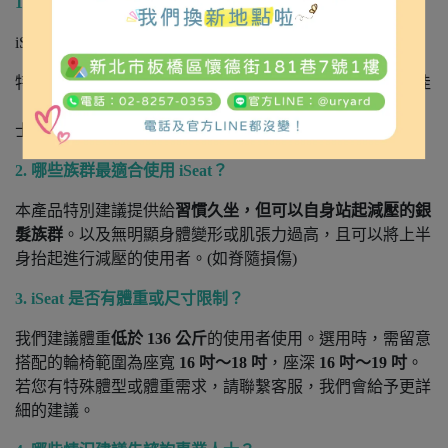
1. iSeat 適合推薦給哪類型的使用者？
iSeat 適用需 iSeat 適用於
需長時間維持坐姿的使用者
，
特別是對姿勢穩定性或減壓需求較高者，對於血液循環不佳
（如低血壓、糖尿病、水腫）或皮膚狀況需特別留意的人
士，也建議使用 iSeat 進行座壓檢測與追蹤。
2. 哪些族群最適合使用 iSeat？
本產品特別建議提供給
習慣久坐，但可以自身站起減壓的銀
髮族群
。以及無明顯身體變形或肌張力過高，且可以將上半
身抬起進行減壓的使用者。(如脊隨損傷)
3. iSeat 是否有體重或尺寸限制？
我們建議體重
低於
136 公斤
的使用者使用。選用時，需留意
搭配的輪椅範圍為座寬
16 吋～18 吋
，座深
16 吋～19 吋
。
若您有特殊體型或體重需求，請聯繫客服，我們會給予更詳
細的建議。