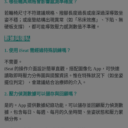
3. 哪些輔具規格會影響感測準確度？
若輪椅尺寸不符建議規格、撥腳長度過長或座深過深導致坐
姿不穩；或座墊結構出現異常（如「吊床效應」、下陷、無
硬板支撐），都可能導致壓力感測數值不準確。
數據與隱私
1. 使用 iSeat 需經過特殊訓練嗎？
不需要。
iSeat 的操作介面設計簡單直觀，搭配圖像化 App，可快速
讀取即時壓力分佈圖與提醒資訊。惟在特殊狀況下（如坐姿
擺位判定），會建議結合治療師的介入。
2. 壓力偵測數據可以儲存與回顧嗎？
是的。App 提供數據紀錄功能，可以儲存並回顧壓力偵測數
據，包含每日、每週、每月的久坐時間、坐姿狀態和壓力累
積分佈。