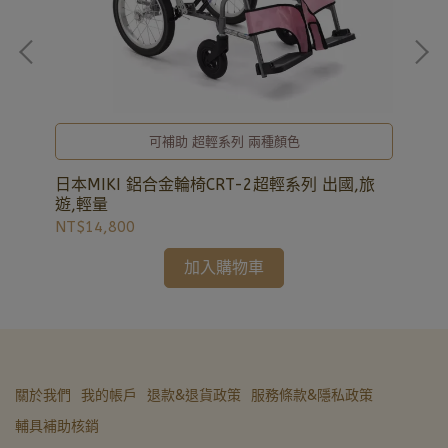
可補助 超輕系列 兩種顏色
固定
日本MIKI 鋁合金輪椅CRT-2超輕系列 出國,旅
日本
遊,輕量
格
NT$14,800
NT
加入購物車
關於我們
我的帳戶
退款&退貨政策
服務條款&隱私政策
輔具補助核銷