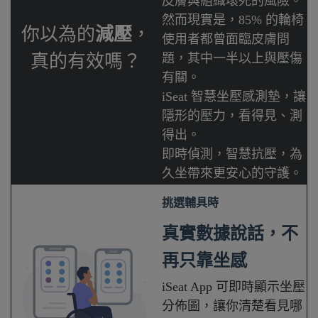
皮膚與組織壞死的風險。
然而現實是，85% 的輪椅
你以為的
減壓
，
使用者都曾面臨皮膚問
真的有效嗎？
題，其中一半以上與壓傷
有關。
iSeat 智慧坐壓感測墊，讓
隱形的壓力，看得見、測
得出。
即時偵測，智慧抗壓，為
久坐帶來更安心的守護。
挑選輔具時
真實數據說話，不
再只靠坐感
iSeat App 可即時顯示坐壓
分佈圖，讓你清楚看見哪