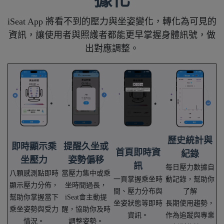
iSeat App 將看不到的壓力與坐姿變化，轉化為可見的
資訊，讓使用者與照護者都能更早掌握身體訊號，做
出對應調整。
歷史統計與
即時顯示乘
提醒久坐或
首頁即時資
紀錄
坐壓力
姿勢偏移
訊
每日壓力數據自
八顆感測點即時
當壓力集中或乘
一頁掌握乘坐時
動記錄，幫助你
顯示壓力分佈，
坐時間過長，
間、壓力分布與
了解
幫助你掌握當下
iSeat會主動提
坐姿狀態等即時
長期使用趨勢，
乘坐姿勢與受力
醒，協助你及時
資訊。
作為追蹤與專業
情況。
調整姿勢。