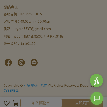
亞德醫材生活館
聯絡資訊
非營業時間 · LINE 留言優先回覆
客服專線：02-8257-0353
客服時間：09:00am - 08:30pm
LINE 諮詢加好友
信箱：uryard7737@gmail.com
最快回覆
地址：新北市板橋區懷德街181巷7號1樓
撥打電話
統一編號：94192190
02-8257-0353
門市資訊
新北市板橋區懷德街181巷7號1樓 · 導航
本月優惠
官網下單輸入FORU50滿 $799 立折 $50
💰
補助
試算
Copyright ©
亞德醫材生活館
All Rights Reserved.
Designed by
CYBERBIZ
.
加入購物車
立即購買