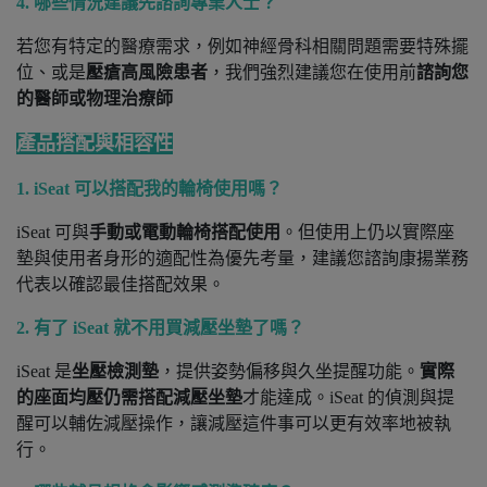
4. 哪些情況建議先諮詢專業人士？
若您有特定的醫療需求，例如神經骨科相關問題需要特殊擺
位、或是
壓瘡高風險患者
，我們強烈建議您在使用前
諮詢您
的醫師或物理治療師
產品搭配與相容性
1.
iSeat 可以搭配我的輪椅使用嗎？
iSeat 可與
手動或電動輪椅搭配使用
。但使用上仍以實際座
墊與使用者身形的適配性為優先考量，建議您諮詢康揚業務
代表以確認最佳搭配效果。
2. 有了 iSeat 就不用買減壓坐墊了嗎？
iSeat 是
坐壓檢測墊
，提供姿勢偏移與久坐提醒功能。
實際
的座面均壓仍需搭配減壓坐墊
才能達成。iSeat 的偵測與提
醒可以輔佐減壓操作，讓減壓這件事可以更有效率地被執
行。