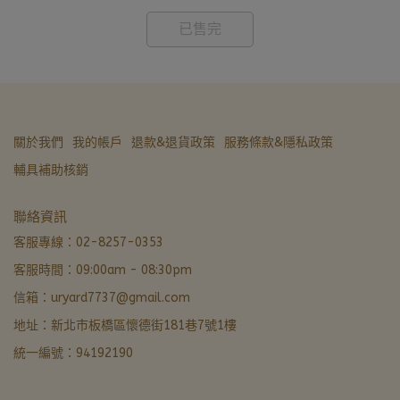
已售完
關於我們
我的帳戶
退款&退貨政策
服務條款&隱私政策
輔具補助核銷
亞德醫材生活館
聯絡資訊
非營業時間 · LINE 留言優先回覆
客服專線：02-8257-0353
客服時間：09:00am - 08:30pm
LINE 諮詢加好友
信箱：uryard7737@gmail.com
最快回覆
地址：新北市板橋區懷德街181巷7號1樓
撥打電話
統一編號：94192190
02-8257-0353
門市資訊