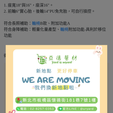
1. 座寬18"與16"，座深16"。
2. 前輪6"實心胎，後輪14"PU免充胎，可自行操控。
符合長照補助：
輪椅
B款、附加功能A
符合身障補助：輕量化量產型、
輪椅
附加功能-具利於移位
功能
衛部醫器陸輸壹字第003138號