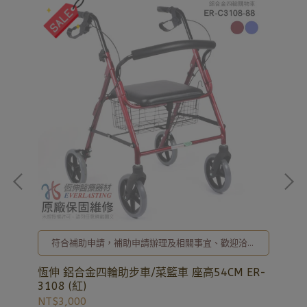
立新
頭
詢
符合補助申請，補助申請辦理及相關事宜、歡迎洽詢
NT
，
02-8257-0353或加入亞德官方LINE ID: @uryard，
謝謝。
負擔
恆伸 鋁合金四輪助步車/菜籃車 座高54CM ER-
3108 (紅)
NT$3,000