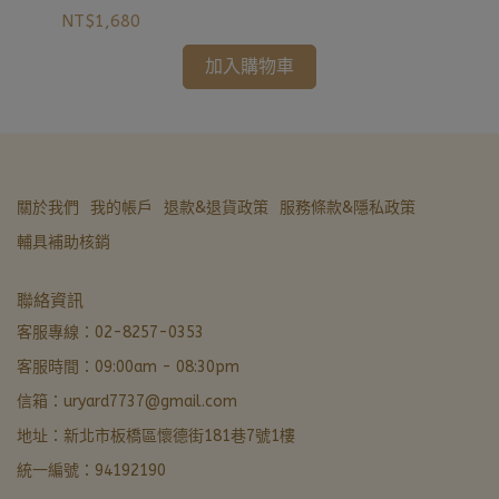
NT$1,680
NT
加入購物車
關於我們
我的帳戶
退款&退貨政策
服務條款&隱私政策
輔具補助核銷
亞德醫材生活館
聯絡資訊
非營業時間 · LINE 留言優先回覆
客服專線：02-8257-0353
客服時間：09:00am - 08:30pm
LINE 諮詢加好友
信箱：uryard7737@gmail.com
最快回覆
地址：新北市板橋區懷德街181巷7號1樓
撥打電話
統一編號：94192190
02-8257-0353