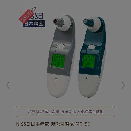
詢
台灣製 迷你耳溫槍 可靜音 大人小孩皆可使用
，
NISSEI日本精密 迷你耳溫槍 MT-50
Br