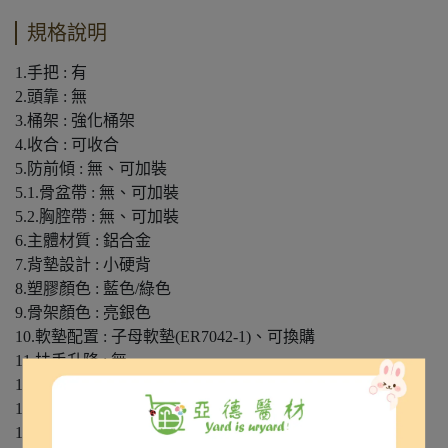
規格說明
1.手把 : 有
2.頭靠 : 無
3.桶架 : 強化桶架
4.收合 : 可收合
5.防前傾 : 無、可加裝
5.1.骨盆帶 : 無、可加裝
5.2.胸腔帶 : 無、可加裝
6.主體材質 : 鋁合金
7.背墊設計 : 小硬背
8.塑膠顏色 : 藍色/綠色
9.骨架顏色 : 亮銀色
10.軟墊配置 : 子母軟墊(ER7042-1)、可換購
11.扶手升降 : 無
12.高度調整 : 有
13.背部可躺 : 無
14.架於馬桶 : 無