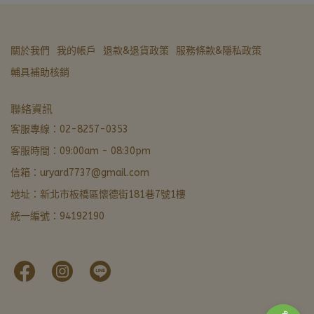
關於我們
我的帳戶
退款&退貨政策
服務條款&隱私政策
輔具補助核銷
亞德醫材生活館
聯絡資訊
非營業時間 · LINE 留言優先回覆
客服專線：02-8257-0353
客服時間：09:00am - 08:30pm
LINE 諮詢加好友
信箱：uryard7737@gmail.com
最快回覆
地址：新北市板橋區懷德街181巷7號1樓
撥打電話
統一編號：94192190
02-8257-0353
門市資訊
新北市板橋區懷德街181巷7號1樓 · 導航
本月優惠
官網下單輸入FORU50滿 $799 立折 $50