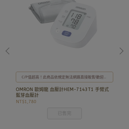
詢
C/P值超高！此商品依規定無法網路直接販售!歡迎洽
，
詢02-8257-0353或加入亞德官方LINE ID:
@uryard，謝謝。
OMRON 歐姆龍 血壓計HEM-7143T1 手臂式
恆
藍芽血壓計
NT$1,780
NT
已售完