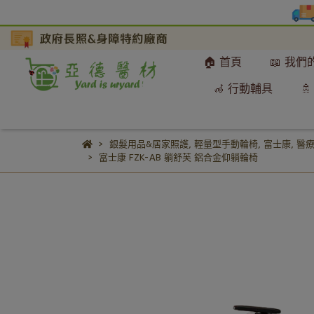
🏠 首頁
📖 我
🦽 行動輔具

銀髮用品&居家照護
,
輕量型手動輪椅
,
富士康
,
醫
富士康 FZK-AB 躺舒芙 鋁合金仰躺輪椅