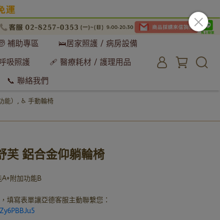
🧓 補助專區
🛌居家照護 / 病房設備
 呼吸照護
🩹 醫療耗材 / 護理用品
📞 聯絡我們
躺功能）
,
♿ 手動輪椅
 躺舒芙 鋁合金仰躺輪椅
A+附加功能B
具，填寫表單讓亞德客服主動聯繫您：
mZy6PBBJu5