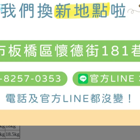
重
淨重
kg
16kg
kg
17.5kg
kg
17kg
kg
18kg
kg
18.5kg