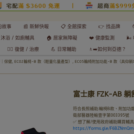
們的故事
📰 新鮮快報
📋 全館探索
👉 找品牌
 沐浴 / 如廁輔具
🏠 居家無障礙
❤️ 健康監測
🌬
🧘‍♂️ 復健 / 治療
💪 日常輔助
🚶‍➡️如何到亞德？
療｜保健
,
EC02輪椅-B 款（輕量化量產型）
,
EC05輪椅附加功能-B 款（具仰
富士康 FZK-AB
符合長照補助:輪椅B款、附加功能
衛部醫器陸輸壹字第003395號
✅ 想了解/使用政府補助購買輔
https://forms.gle/F6BZNmQ