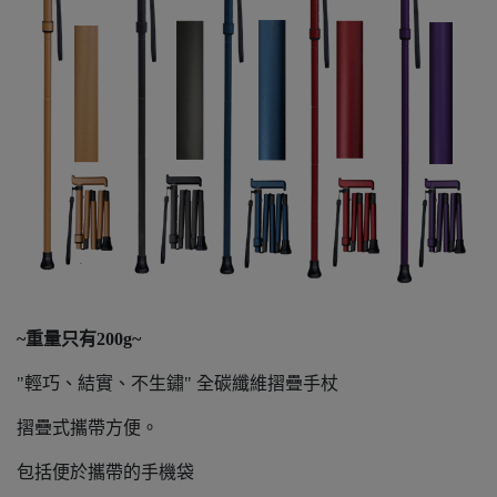
~重量只有200g~
"輕巧、結實、不生鏽" 全碳纖維摺疊手杖
摺疊式攜帶方便。
包括便於攜帶的手機袋