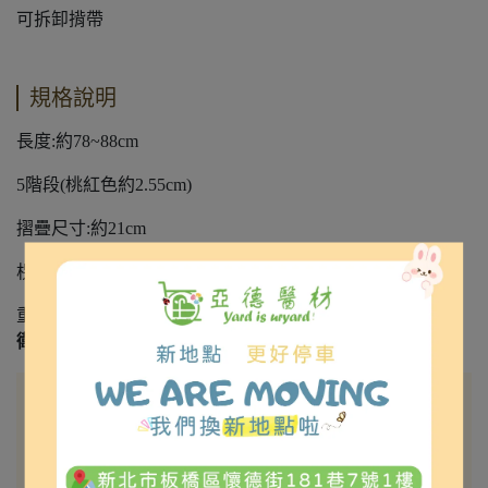
可拆卸揹帶
規格說明
長度:約78~88cm
5階段(桃紅色約2.55cm)
摺疊尺寸:約21cm
柺杖的粗細:上管/約20mm 下管/約17mm
重量:約200g
衛部醫器陸輸壹登字第002967號