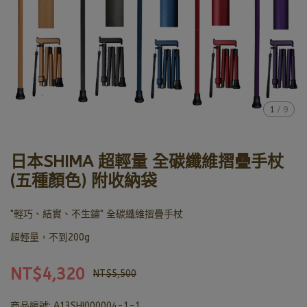
1
/
9
日本SHIMA 超輕量 全碳纖維摺疊手杖
(五種顏色) 附收納袋
"輕巧、結實、不生鏽" 全碳纖維摺疊手杖
超輕量，不到200g
NT$4,320
NT$5,500
商品編號:
A13SHI000004-1-1