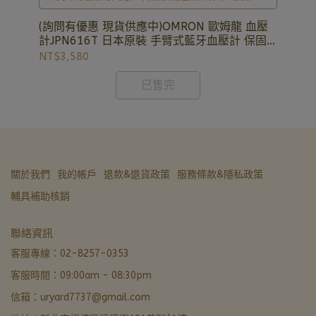
50
恆
全新公司貨、現貨充足，歡迎洽詢02-8257-0353，
謝謝。
(詢問有優惠 現貨供應中)OMRON 歐姆龍 血壓
NT
計JPN616T 日本原裝 手臂式藍牙血壓計 保固
3+2年
NT$3,580
已售完
關於我們
我的帳戶
退款&退貨政策
服務條款&隱私政策
輔具補助核銷
亞德醫材生活館
聯絡資訊
非營業時間 · LINE 留言優先回覆
客服專線：02-8257-0353
客服時間：09:00am - 08:30pm
LINE 諮詢加好友
信箱：uryard7737@gmail.com
最快回覆