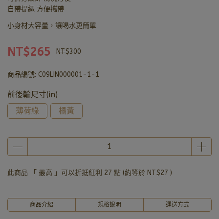
自帶提繩 方便攜帶
小身材大容量，讓喝水更簡單
NT$265
NT$300
商品編號:
C09LIN000001-1-1
前後輪尺寸(in)
薄荷綠
橘黃
此商品 「 最高 」可以折抵紅利
27
點 (約等於
NT$27
)
商品介紹
規格說明
運送方式