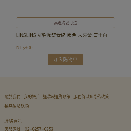
高溫陶瓷打造
LINSLINS 寵物陶瓷食碗 兩色 未來黃 富士白
LI
NT$300
NT
加入購物車
關於我們
我的帳戶
退款&退貨政策
服務條款&隱私政策
輔具補助核銷
亞德醫材生活館
聯絡資訊
營業中 · 通常 5 分內回覆
客服專線：02-8257-0353