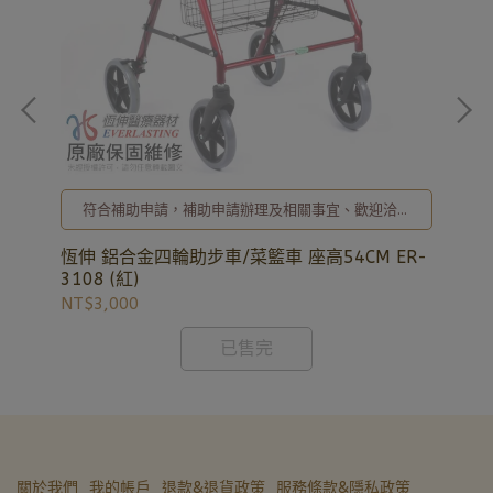
符合補助申請，補助申請辦理及相關事宜、歡迎洽詢
02-8257-0353或加入亞德官方LINE ID: @uryard，
謝謝。
恆伸 鋁合金四輪助步車/菜籃車 座高54CM ER-
恆
3108 (紅)
NT$3,000
NT
已售完
關於我們
我的帳戶
退款&退貨政策
服務條款&隱私政策