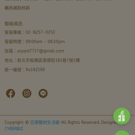
輔具補助核銷
亞德醫材生活館
聯絡資訊
營業中 · 通常 5 分內回覆
客服專線：02-8257-0353
客服時間：09:00am - 08:30pm
LINE 諮詢加好友
信箱：uryard7737@gmail.com
最快回覆
地址：新北市板橋區懷德街181巷7號1樓
撥打電話
統一編號：94192190
02-8257-0353
門市資訊
新北市板橋區懷德街181巷7號1樓 · 導航
本月優惠
官網下單輸入FORU50滿 $799 立折 $50
💰
補助
試算
Copyright ©
亞德醫材生活館
All Rights Reserved.
Designed by
CYBERBIZ
.