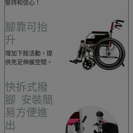
堅持和信心！
腳靠可抬
升​
增加下肢活動，提
供充足伸展空間。
快拆式撥
腳 安裝簡
易方便進
出