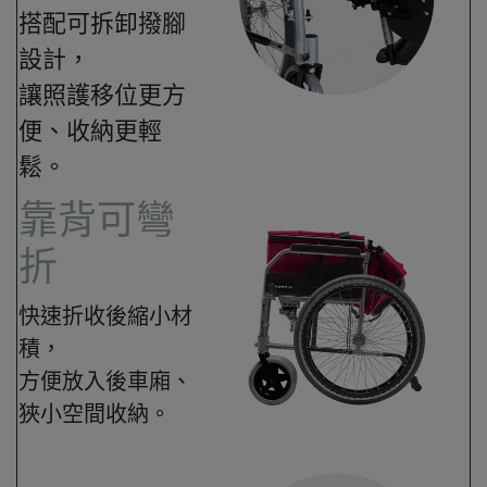
搭配可拆卸撥腳
設計，
讓照護移位更方
便、收納更輕
鬆。
靠背可彎
折
快速折收後縮小材
積，
方便放入後車廂、
狹小空間收納。