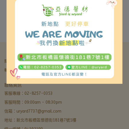
很抱歉，無商品符合篩選條件
請重新輸入篩選
關於我們
我的帳戶
退款&退貨政策
服務條款&隱私政策
輔具補助核銷
亞德醫材生活館
聯絡資訊
營業中 · 通常 5 分內回覆
客服專線：02-8257-0353
客服時間：09:00am - 08:30pm
LINE 諮詢加好友
信箱：uryard7737@gmail.com
最快回覆
地址：新北市板橋區懷德街181巷7號1樓
撥打電話