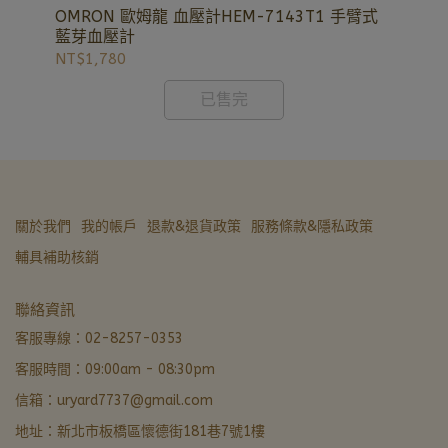
@uryard，謝謝。
OMRON 歐姆龍 血壓計HEM-7143T1 手臂式
Br
藍芽血壓計
NT$1,780
NT
已售完
關於我們
我的帳戶
退款&退貨政策
服務條款&隱私政策
輔具補助核銷
亞德醫材生活館
聯絡資訊
非營業時間 · LINE 留言優先回覆
客服專線：02-8257-0353
客服時間：09:00am - 08:30pm
LINE 諮詢加好友
信箱：uryard7737@gmail.com
最快回覆
地址：新北市板橋區懷德街181巷7號1樓
撥打電話