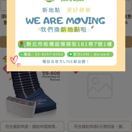
多館設計 穩固支撐 舒適 安心
符合補助申請，補助申請辦理及
耐用
相關事宜、歡迎洽詢02-8257-
淳碩 True Source TS-70H 高階智
淳碩 True Source 交替式減壓氣墊
0353或加入亞德官方LINE ID:
@uryard，謝謝。
慧數字型 6吋三管混合型氣墊床
床5吋(20管) 三管交替 TS-106
NT$39,000
NT$42,000
NT$13,000
NT$16,000
加入購物車
加入購物車
符合補助申請，補助申請辦理及
符合補助申請0元帶回家，補助