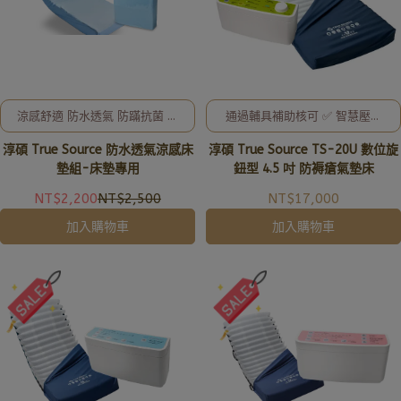
涼感舒適 防水透氣 防蹣抗菌 環
通過輔具補助核可 ✅ 智慧壓力
保無毒
偵測 ✨ 溫和交替氣流，防褥瘡
淳碩 True Source 防水透氣涼感床
淳碩 True Source TS-20U 數位旋
更安心
墊組-床墊專用
鈕型 4.5 吋 防褥瘡氣墊床
NT$2,200
NT$2,500
NT$17,000
加入購物車
加入購物車