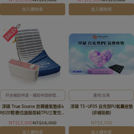
加入購物車
加入購物車
符合補助申請，補助申請辦理及
產地:台灣
相關事宜、歡迎洽詢02-8257-
淳碩 True Source 防褥瘡氣墊床4
淳碩 TS-UF05 自充型PU氣囊座墊
0353或加入亞德官方LINE ID:
@uryard，謝謝。
吋(20管)數位旋鈕型純TPU三管交替
(非補助款)
TS-10U
NT$13,000
NT$16,000
NT$3,500
加入購物車
加入購物車