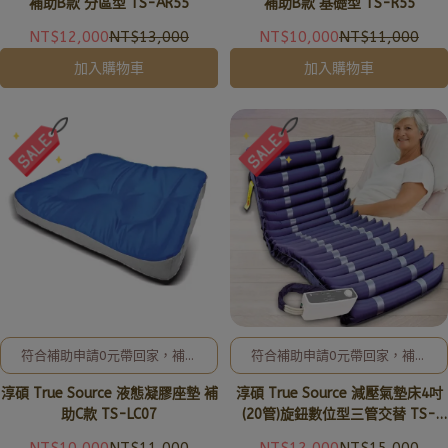
@uryard7737，謝謝。
方LINE ID: @uryard，謝謝。
補助B款 分區型 TS-AR55
補助B款 基礎型 TS-R55
NT$12,000
NT$13,000
NT$10,000
NT$11,000
加入購物車
加入購物車
符合補助申請0元帶回家，補助
符合補助申請0元帶回家，補助
申請辦理及相關事宜、歡迎洽詢
申請辦理及相關事宜、歡迎洽詢
淳碩 True Source 液態凝膠座墊 補
淳碩 True Source 減壓氣墊床4吋
02-8257-0353或加入亞德官
02-8257-0353或加入亞德官
方LINE ID: @uryard，謝謝。
方LINE ID: @uryard，謝謝。
助C款 TS-LC07
(20管)旋鈕數位型三管交替 TS-
10A
NT$10,000
NT$11,000
NT$12,000
NT$15,000