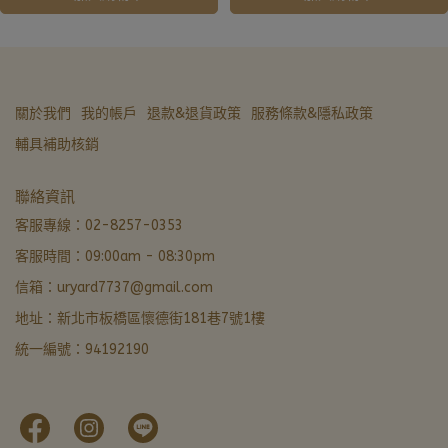
關於我們
我的帳戶
退款&退貨政策
服務條款&隱私政策
輔具補助核銷
亞德醫材生活館
聯絡資訊
非營業時間 · LINE 留言優先回覆
客服專線：02-8257-0353
客服時間：09:00am - 08:30pm
LINE 諮詢加好友
信箱：uryard7737@gmail.com
最快回覆
地址：新北市板橋區懷德街181巷7號1樓
撥打電話
統一編號：94192190
02-8257-0353
門市資訊
新北市板橋區懷德街181巷7號1樓 · 導航
本月優惠