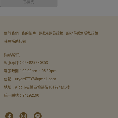
已售完
關於我們
我的帳戶
退款&退貨政策
服務條款&隱私政策
輔具補助核銷
亞德醫材生活館
聯絡資訊
營業中 · 通常 5 分內回覆
客服專線：02-8257-0353
客服時間：09:00am - 08:30pm
LINE 諮詢加好友
信箱：uryard7737@gmail.com
最快回覆
地址：新北市板橋區懷德街181巷7號1樓
撥打電話
統一編號：94192190
02-8257-0353
門市資訊
新北市板橋區懷德街181巷7號1樓 · 導航