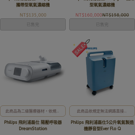
亞德官方LINE ID: @uryard，謝
亞德官方LINE ID: @uryard，謝
攜帶型氧氣濃縮機
型氧氣濃縮機
謝。
謝。
NT$135,000
NT$160,000
NT$198,000
已售完
已售完
此商品為二級醫療器材，依規定
此商品依規定無法網路直接販
無法網路直接販售! 歡迎洽詢
售! 全新公司貨、現貨充足，歡
Philips 飛利浦磊仕 陽壓呼吸器
Philips 飛利浦磊仕5公升氧氣製造
02-8257-0353或加入亞德官
迎洽詢02-8257-0353或加入
方LINE ID: @uryard，謝謝。
亞德官方LINE ID: @uryard，謝
DreamStation
機靜音型Ever Flo Q
謝。