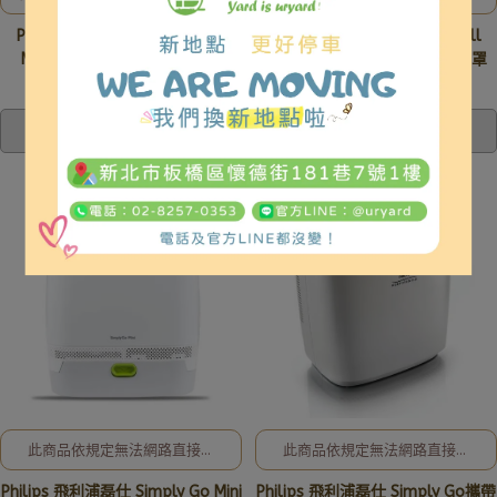
無法網路直接販售! 歡迎洽詢
無法網路直接販售! 歡迎洽詢
PHILIPS 飛利浦 Wisp Pediatric
PHILIPS 飛利浦Amara Gel Full
02-8257-0353或加入亞德官
02-8257-0353或加入亞德官
方LINE ID: @uryard，謝謝。
方LINE ID: @uryard，謝謝。
Mask 呼吸器面罩 幼兒鼻面罩
Face Mask 呼吸器全面罩 口鼻罩
NT$0
NT$12,980
NT$12,000
已售完
已售完
此商品依規定無法網路直接販
此商品依規定無法網路直接販
售! 全新公司貨、現貨充足，歡
售! 全新公司貨、現貨充足，歡
Philips 飛利浦磊仕 Simply Go Mini
Philips 飛利浦磊仕 Simply Go攜帶
迎洽詢02-8257-0353或加入
迎洽詢02-8257-0353或加入