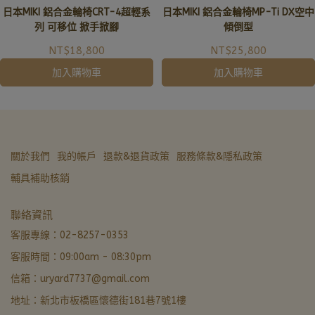
日本MIKI 鋁合金輪椅CRT-4超輕系
日本MIKI 鋁合金輪椅MP-Ti DX空中
0353或加入亞德官方LINE ID:
@uryard，謝謝。
列 可移位 掀手掀腳
傾倒型
NT$18,800
NT$25,800
加入購物車
加入購物車
關於我們
我的帳戶
退款&退貨政策
服務條款&隱私政策
輔具補助核銷
亞德醫材生活館
聯絡資訊
非營業時間 · LINE 留言優先回覆
客服專線：02-8257-0353
客服時間：09:00am - 08:30pm
LINE 諮詢加好友
信箱：uryard7737@gmail.com
最快回覆
地址：新北市板橋區懷德街181巷7號1樓
撥打電話