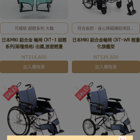
可補助 超輕系列 大輪
符合長照、身心障礙補助項目，
歡迎洽詢02-8257-0353或加
日本MIKI 鋁合金 輪椅 CRT-3 超輕
日本MIKI 鋁合金輪椅 CRT-WR 輕量
入亞德官方LINE ID: @uryard，
謝謝。
系列(兩種規格) 出國,旅遊輕量
化旗艦型
NT$18,800
NT$39,800
加入購物車
加入購物車