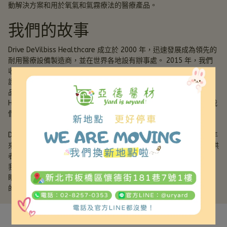
動解決方案和用於氧氣和氣霧療法的醫療產品。
我們的故事
Drive DeVilbiss Healthcare 成立於 2000 年，迅速發展成為領先的
耐用醫療設備製造商，並在世界各地設有辦事處。 2015 年，我們
收購了 DeVilbiss Healthcare（該公司自 1888 年以來一直是呼吸
護理領域的創新者），業務擴展至提供全系列可靠的氧氣和呼吸產
品，產品銷往 100 多個國家。我們的名字 Drive DeVilbiss 
Healthcare 既體現了我們充滿活力、積極進取的精神，也體現了我
們致力於改善生活的悠久傳統。
Drive DeVilbiss Healthcare 總部位於紐約州波特華盛頓，近幾十年
來已收購約 20 家公司，並發展成為醫療援助領域的全方位服務提供
者。這為成為一家活躍於國際市場的跨國公司奠定了基礎。
我們引以為傲的是我們的優良傳統和悠久歷史，同時也從未忘記放
眼未來。我們致力於開發符合最新標準的創新產品，並為盡可能多
的人提供安心、自由和獨立。這是我們使命的核心。