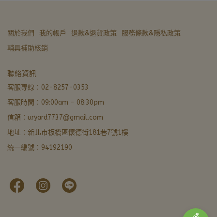
關於我們
我的帳戶
退款&退貨政策
服務條款&隱私政策
輔具補助核銷
亞德醫材生活館
聯絡資訊
營業中 · 通常 5 分內回覆
客服專線：02-8257-0353
客服時間：09:00am - 08:30pm
LINE 諮詢加好友
信箱：uryard7737@gmail.com
最快回覆
地址：新北市板橋區懷德街181巷7號1樓
撥打電話
統一編號：94192190
02-8257-0353
門市資訊
新北市板橋區懷德街181巷7號1樓 · 導航
本月優惠
官網下單輸入FORU50滿 $799 立折 $50
💰